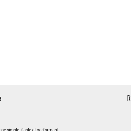
e
R
aisse simple, fiable et performant