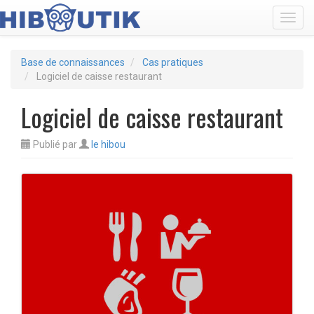
Toggl
Base de connaissances
Cas pratiques
Logiciel de caisse restaurant
Logiciel de caisse restaurant
Publié
par
le hibou